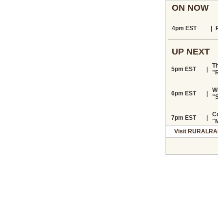
ON NOW
4pm EST
|
UP NEXT
T
5pm EST
|
"
W
6pm EST
|
"
C
7pm EST
|
"M
Visit RURALRA